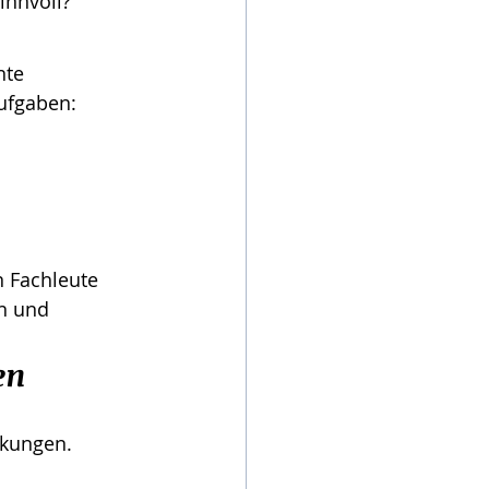
innvoll?
te 
ufgaben:
 Fachleute 
n und 
en
kungen. 