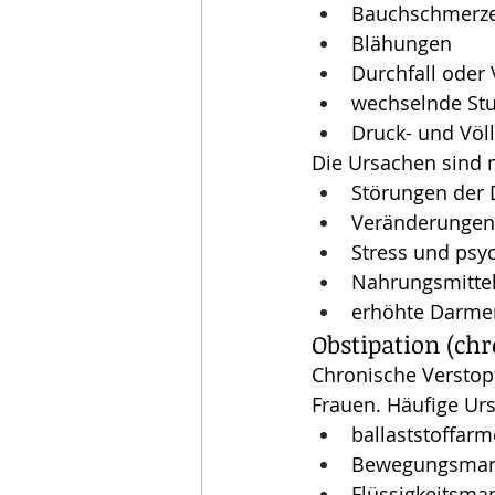
Bauchschmerz
Blähungen
Durchfall oder
wechselnde St
Druck- und Völ
Die Ursachen sind m
Störungen der
Veränderungen
Stress und psy
Nahrungsmittel
erhöhte Darmem
Obstipation (ch
Chronische Verstop
Frauen. Häufige Ur
ballaststoffar
Bewegungsman
Flüssigkeitsma