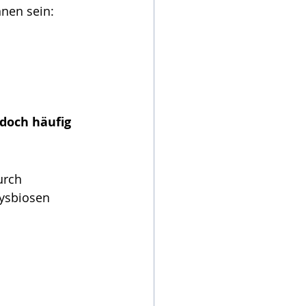
nen sein:
doch häufig 
urch 
Dysbiosen 