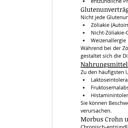
entzündliche P
Glutenunverträg
Nicht jede Glutenunv
Zöliakie (Auto
Nicht-Zöliakie-
Weizenallergie
Während bei der Zöli
gestaltet sich die D
Nahrungsmittel
Zu den häufigsten U
Laktoseintoler
Fruktosemalab
Histaminintole
Sie können Beschwe
verursachen.
Morbus Crohn un
Chronisch-entzündl