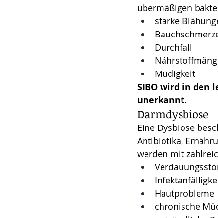
übermäßigen bakte
starke Blähung
Bauchschmerz
Durchfall
Nährstoffmäng
Müdigkeit
SIBO wird in den l
unerkannt.
Darmdysbiose
Eine Dysbiose besch
Antibiotika, Ernähr
werden mit zahlreic
Verdauungsstö
Infektanfälligke
Hautprobleme
chronische Müd