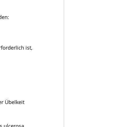
den:
orderlich ist, 
r Übelkeit 
 ulcerosa 