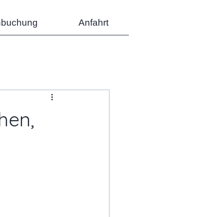
nbuchung
Anfahrt
hen,