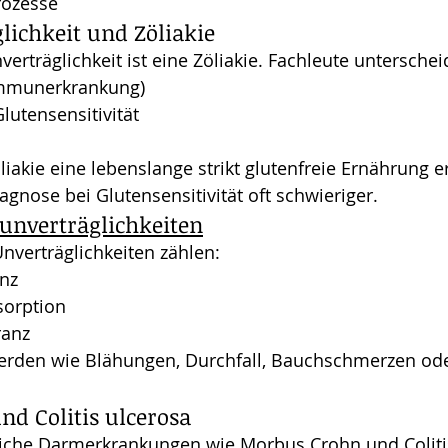
rozesse
lichkeit und Zöliakie
erträglichkeit ist eine Zöliakie. Fachleute unterschei
immunerkrankung)
Glutensensitivität
akie eine lebenslange strikt glutenfreie Ernährung erf
iagnose bei Glutensensitivität oft schwieriger.
unverträglichkeiten
nverträglichkeiten zählen:
anz
sorption
ranz
rden wie Blähungen, Durchfall, Bauchschmerzen ode
d Colitis ulcerosa
iche Darmerkrankungen wie Morbus Crohn und Colitis