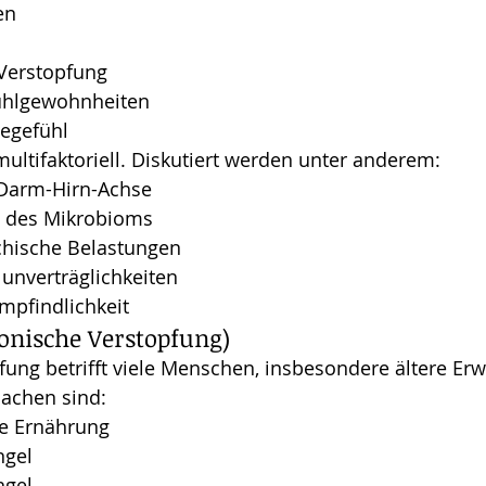
en
 Verstopfung
uhlgewohnheiten
legefühl
ultifaktoriell. Diskutiert werden unter anderem:
 Darm-Hirn-Achse
 des Mikrobioms
chische Belastungen
unverträglichkeiten
pfindlichkeit
ronische Verstopfung)
fung betrifft viele Menschen, insbesondere ältere Er
sachen sind:
me Ernährung
gel
ngel