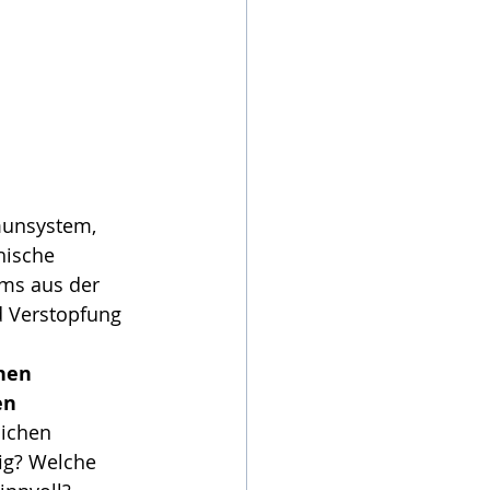
munsystem, 
hische 
ms aus der 
d Verstopfung 
hen 
en 
lichen 
ig? Welche 