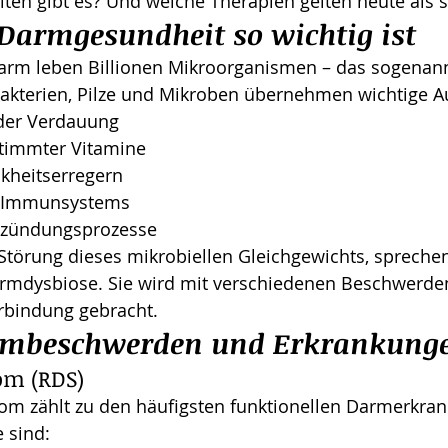
en gibt es? Und welche Therapien gelten heute als s
armgesundheit so wichtig ist
rm leben Billionen Mikroorganismen – das sogenann
akterien, Pilze und Mikroben übernehmen wichtige A
der Verdauung
timmter Vitamine
nkheitserregern
s Immunsystems
ntzündungsprozesse
Störung dieses mikrobiellen Gleichgewichts, sprechen
armdysbiose. Sie wird mit verschiedenen Beschwerde
rbindung gebracht.
rmbeschwerden und Erkrankung
om (RDS)
m zählt zu den häufigsten funktionellen Darmerkran
 sind: