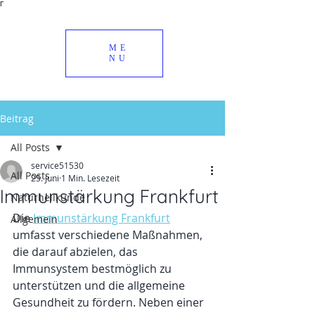
Γ
ME
NU
Beitrag
All Posts
service51530
All Posts
25. Juni
1 Min. Lesezeit
Immunstärkung Frankfurt
Naturheilkunde
Die 
Immunstärkung Frankfurt
Allgemein
umfasst verschiedene Maßnahmen, 
die darauf abzielen, das 
Immunsystem bestmöglich zu 
unterstützen und die allgemeine 
Gesundheit zu fördern. Neben einer 