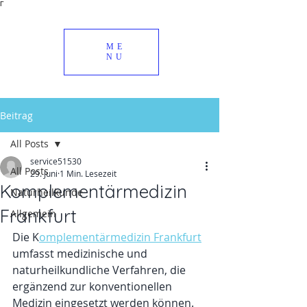
Γ
ME
NU
Beitrag
All Posts
service51530
All Posts
29. Juni
1 Min. Lesezeit
Komplementärmedizin
Naturheilkunde
Frankfurt
Allgemein
Die K
omplementärmedizin Frankfurt
umfasst medizinische und 
naturheilkundliche Verfahren, die 
ergänzend zur konventionellen 
Medizin eingesetzt werden können. 