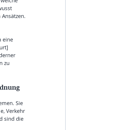
 welche 
wusst 
 Ansätzen. 
 eine 
urt]
derner 
n zu 
rdnung
emen. Sie 
e, Verkehr 
d sind die 