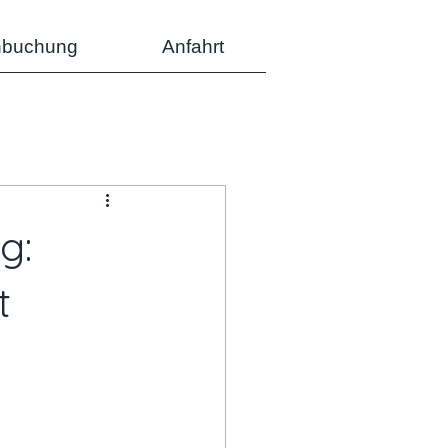
nbuchung
Anfahrt
g:
t