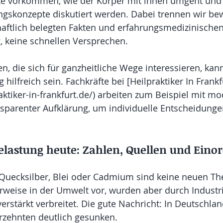
e vorkommen, wie der Körper mit ihnen umgeht und
gskonzepte diskutiert werden. Dabei trennen wir be
aftlich belegten Fakten und erfahrungsmedizinischen
g, keine schnellen Versprechen.
, die sich für ganzheitliche Wege interessieren, kann
 hilfreich sein. Fachkräfte bei [Heilpraktiker In Frankf
aktiker-in-frankfurt.de/) arbeiten zum Beispiel mit mo
sparenter Aufklärung, um individuelle Entscheidunge
lastung heute: Zahlen, Quellen und Eino
Quecksilber, Blei oder Cadmium sind keine neuen Th
weise in der Umwelt vor, wurden aber durch Industri
erstärkt verbreitet. Die gute Nachricht: In Deutschlan
hrzehnten deutlich gesunken.