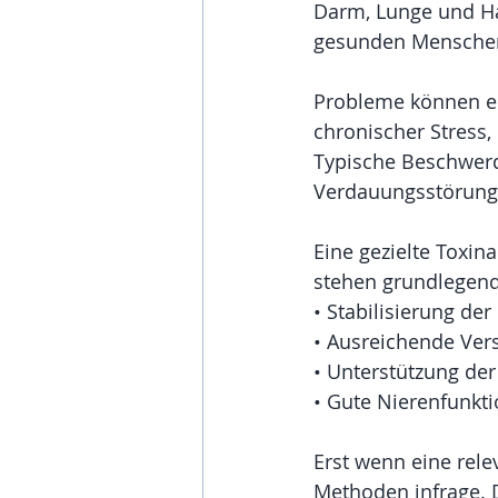
Darm, Lunge und Hau
gesunden Menschen 
Probleme können en
chronischer Stress
Typische Beschwerd
Verdauungsstörung
Eine gezielte Toxin
stehen grundlegend
• Stabilisierung de
• Ausreichende Ver
• Unterstützung de
• Gute Nierenfunkt
Erst wenn eine rel
Methoden infrage. D