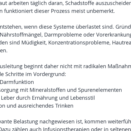
t arbeiten täglich daran, Schadstoffe auszuscheiden
funktioniert dieser Prozess meist unbemerkt.
tstehen, wenn diese Systeme überlastet sind. Grün
, Nährstoffmängel, Darmprobleme oder Vorerkrankung
en sind Müdigkeit, Konzentrationsprobleme, Hautrea
en.
ausleitung beginnt daher nicht mit radikalen Maßnah
e Schritte im Vordergrund:
r Darmfunktion
sorgung mit Mineralstoffen und Spurenelementen
r Leber durch Ernährung und Lebensstil
ion und ausreichendes Trinken
evante Belastung nachgewiesen ist, kommen weiterfü
azu zählen auch Infusionstherapien oder in seltenen 