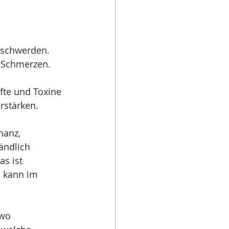
eschwerden. 
 Schmerzen. 
fte und Toxine 
rstärken.
nanz, 
ändlich 
s ist 
 kann im 
 wo 