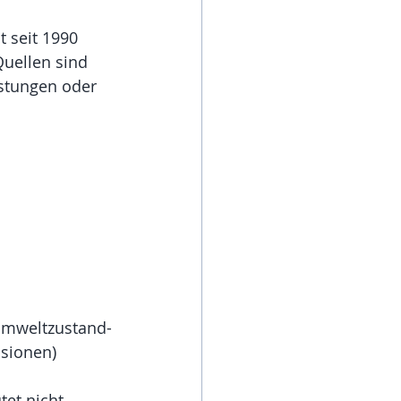
 seit 1990 
uellen sind 
astungen oder 
umweltzustand-
ssionen)
et nicht 