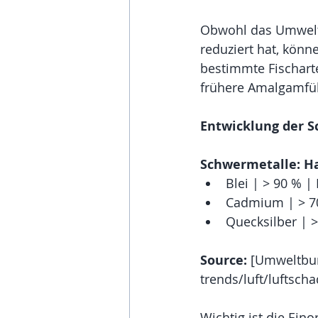
Obwohl das Umweltb
reduziert hat, kön
bestimmte Fischarte
frühere Amalgamfü
Entwicklung der 
Schwermetalle: H
Blei | > 90 % |
Cadmium | > 70
Quecksilber | >
Source:
 [Umweltbu
trends/luft/luftsc
Wichtig ist die Ein