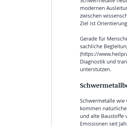
Schwermetalle heut
modernen Ausleitun
zwischen wissensch
Ziel ist Orientierun
Gerade für Menschen
sachliche Begleitung
(https://www.heilpr
Diagnostik und tran
unterstützen.
Schwermetallbe
Schwermetalle wie 
kommen natürlicher
und alte Baustoffe v
Emissionen seit Ja