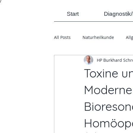
Γ
Start
Diagnostik
All Posts
Naturheilkunde
All
HP Burkhard Schr
Toxine u
Moderne 
Bioreson
Homöopa