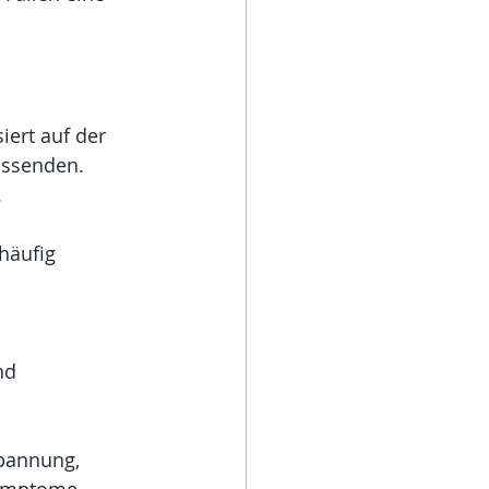
ert auf der 
ssenden. 
.
häufig 
nd 
spannung, 