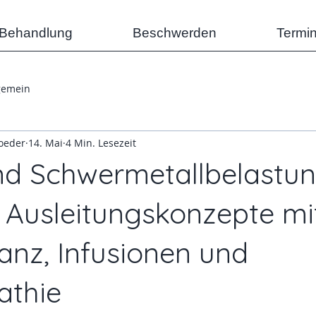
/Behandlung
Beschwerden
Termi
gemein
oeder
14. Mai
4 Min. Lesezeit
nd Schwermetallbelastun
Ausleitungskonzepte mi
anz, Infusionen und
thie