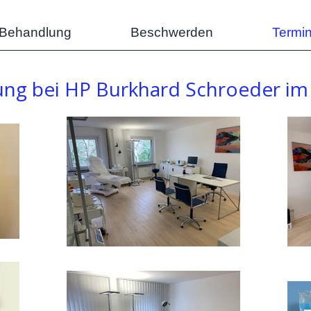
/Behandlung
Beschwerden
Termi
ng bei HP Burkhard Schroeder i