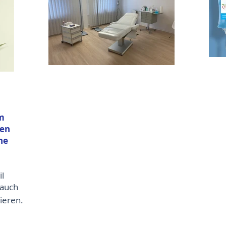
m
den
ne
l
 auch
ieren.