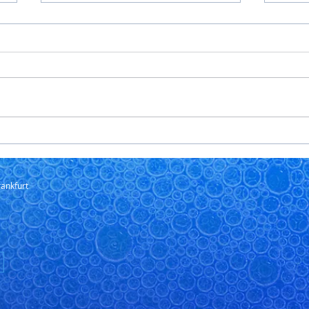
Hormonbalance Frankfurt
Schl
Eine ausgeglichene
Schl
Hormonbalance ist
Leben
entscheidend für das
beein
körperliche und seelische
Ein-
Wohlbefinden. In Frankfurt
frühz
suchen viele Menschen
einen
ärztliche Unterstützung, wenn
äußer
Beschwerden wie anhaltende
Müdigkeit,
ankfurt