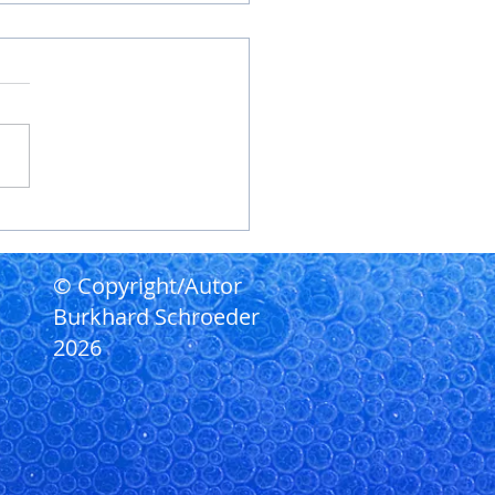
afstörungen Frankfurt
afstörungen können die
squalität erheblich
trächtigen und sich durch
 und Durchschlafprobleme,
eitiges Erwachen oder
 nicht erholsamen Schlaf
n. In Frankfurt suchen vi
© Copyright/Autor
Burkhard Schroeder
2026