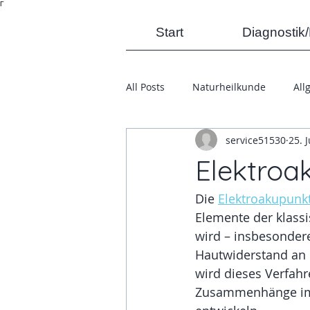
Γ
Start
Diagnostik
All Posts
Naturheilkunde
All
service51530
25. 
Elektroa
Die 
Elektroakupunkt
Elemente der klassi
wird – insbesondere
Hautwiderstand an 
wird dieses Verfahr
Zusammenhänge im O