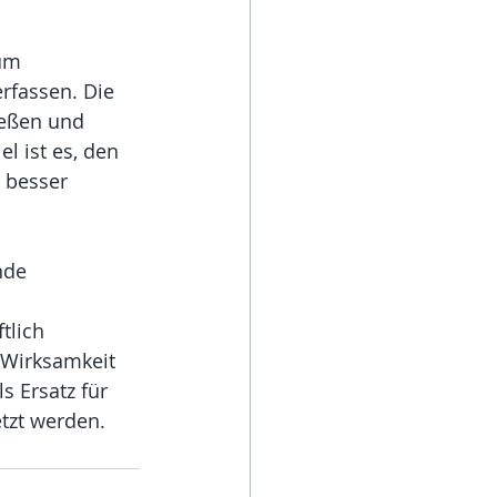
um 
rfassen. Die 
ießen und 
l ist es, den 
 besser 
nde 
tlich 
 Wirksamkeit 
s Ersatz für 
tzt werden.