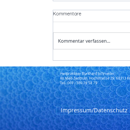
Frauenheikunde Frankfurt
Kommentare
Die Frauenheilkunde umfasst
die Prävention, Diagnostik und
Behandlung von Erkrankungen
Kommentar verfassen...
sowie die Begleitung in allen
Lebensphasen der Frau. In
Frankfurt profitieren
Patientinnen von einer
individuelle
Heilpraktiker Burkhard Schroeder
im Med-Zentrum. Hochstrasse 29, 60313 Fr
Tel.: 069 - 380 79 58 79
Impressum/Datenschutz