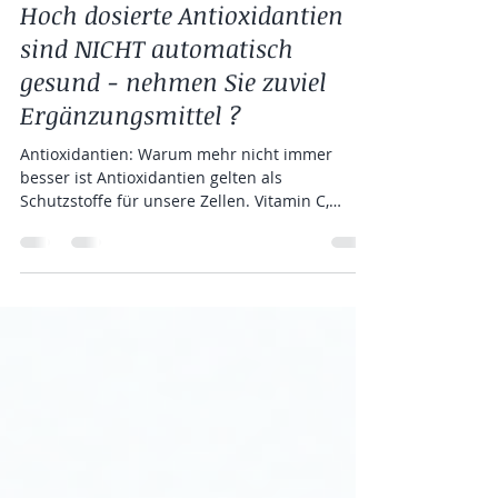
vor 4 Tagen
5 Min. Lesezeit
Hoch dosierte Antioxidantien
sind NICHT automatisch
gesund - nehmen Sie zuviel
Ergänzungsmittel ?
Antioxidantien: Warum mehr nicht immer
besser ist Antioxidantien gelten als
Schutzstoffe für unsere Zellen. Vitamin C,
Vitamin E, Selen, Beta-Carotin und
verschiedene Pflanzenstoffe sollen sogenannte
freie Radikale unschädlich machen. Daraus
entstand die einfache Vorstellung: Je mehr
Antioxidantien wir aufnehmen, desto besser
sind wir geschützt. So einfach ist es jedoch
nicht. Antioxidantien sind wichtig – aber unser
Körper benötigt ebenso ein gewisses Maß an
Oxidation. Entsc