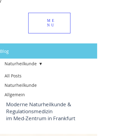
Γ
ME
NU
Blog
Naturheilkunde
All Posts
Naturheilkunde
Naturheilkunde
Allgemein
Moderne Naturheilkunde &
Regulationsmedizin
im Med-Zentrum in Frankfurt