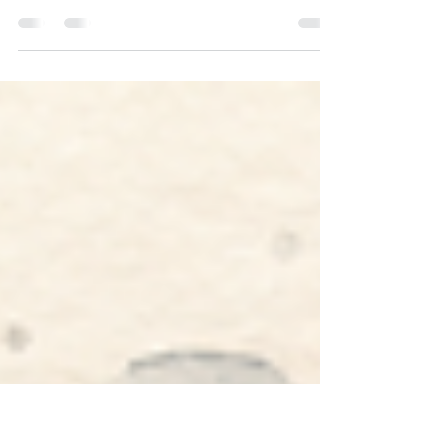
LDL-C misst die transportierte
Cholesterinmenge, ApoB näherungsweise die
Zahl atherogener Lipoproteinpartikel. Wann
kann der zusätzliche Blutwert sinnvoll sein?