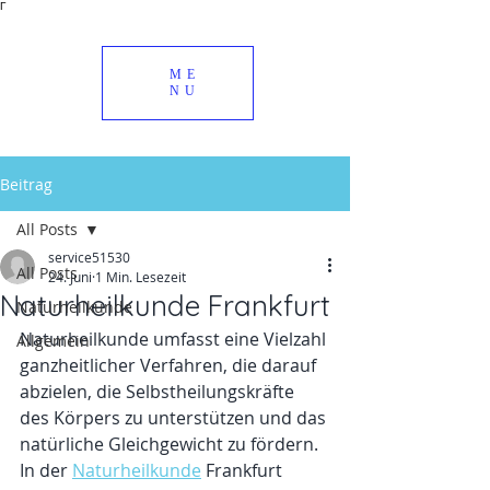
Γ
ME
NU
Beitrag
All Posts
service51530
All Posts
24. Juni
1 Min. Lesezeit
Naturheilkunde Frankfurt
Naturheilkunde
Naturheilkunde umfasst eine Vielzahl 
Allgemein
ganzheitlicher Verfahren, die darauf 
abzielen, die Selbstheilungskräfte 
des Körpers zu unterstützen und das 
natürliche Gleichgewicht zu fördern. 
In der 
Naturheilkunde
 Frankfurt 